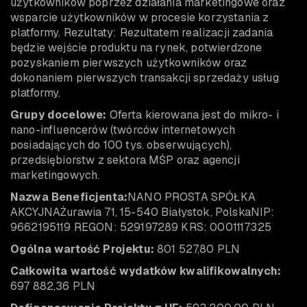
użytkowników poprzez działania marketingowe oraz
wsparcie użytkowników w procesie korzystania z
platformy. Rezultaty: Rezultatem realizacji zadania
będzie wejście produktu na rynek, potwierdzone
pozyskaniem pierwszych użytkowników oraz
dokonaniem pierwszych transakcji sprzedaży usług
platformy.
Grupy docelowe:
Oferta kierowana jest do mikro- i
nano-influencerów (twórców internetowych
posiadających do 100 tys. obserwujących),
przedsiębiorstw z sektora MŚP oraz agencji
marketingowych.
Nazwa Beneficjenta:
NANO PROSTA SPÓŁKA
AKCYJNAŻurawia 71, 15-540 Białystok, PolskaNIP:
9662195119 REGON: 529197289 KRS: 0001117325
Ogólna wartość Projektu:
801 527,80 PLN
Całkowita wartość wydatków kwalifikowalnych:
697 882,36 PLN