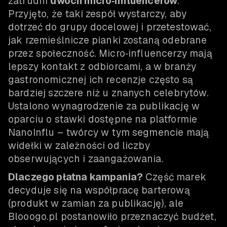
zatrudni
dwóch micro‑influencerów
.
Przyjęto, że taki zespół wystarczy, aby
dotrzeć do grupy docelowej i przetestować,
jak rzemieślnicze pianki zostaną odebrane
przez społeczność. Micro‑influencerzy mają
lepszy kontakt z odbiorcami, a w branży
gastronomicznej ich recenzje często są
bardziej szczere niż u znanych celebrytów.
Ustalono wynagrodzenie za publikację w
oparciu o stawki dostępne na platformie
NanoInflu – twórcy w tym segmencie mają
widełki w zależności od liczby
obserwujących i zaangażowania.
Dlaczego płatna kampania?
Część marek
decyduje się na współpracę barterową
(produkt w zamian za publikację), ale
Blooogo.pl postanowiło przeznaczyć budżet,