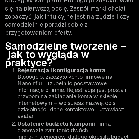
szczegóły kampanii. Blooogo.pl zdecydowało
się na pierwszą opcję. Zespół marki chciał
zobaczyć, jak intuicyjne jest narzędzie i czy
samodzielnie poradzi sobie z
przygotowaniem oferty.
Samodzielne tworzenie –
jak to wygląda w
praktyce?
Rejestracja i konfiguracja konta
:
Blooogo.pl założyło konto firmowe na
NanoInflu i uzupełniło podstawowe
informacje o firmie. Rejestracja jest prosta i
przypomina zakładanie konta w sklepie
internetowym – wpisujesz nazwę, opis
działalności, dane kontaktowe i ustawiasz
avatar.
Ustalenie budżetu kampanii
: firma
planowała zatrudnić dwóch
micro‑influencerów, dlatego określiła budżet