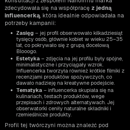
konsultacji z zespołem NanoInflu marka
zdecydowała się na współpracę
z jedną
influencerką
, która idealnie odpowiadała na
potrzeby kampanii:
Zasięg
– jej profil obserwowało kilkadziesiąt
tysięcy osób, głównie kobiet w wieku 25–35
lat, co pokrywało się z grupą docelową
Blooogo.
Estetyka
– zdjęcia na jej profilu były spójne,
minimalistyczne i przyciągały wzrok.
Influencerka tworzyła również krótkie filmiki z
recenzjami produktów spożywczych, co
dawało nadzieję na kreatywne podejście.
Tematyka
– influencerka skupiała się na
kulinariach, testach produktów, wege
przepisach i zdrowych alternatywach. Jej
obserwatorki ceniły naturalne składniki i
rzemieślnicze produkty.
Profil tej twórczyni można znaleźć pod