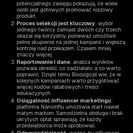
potencjalnego zasięgu pokazują, że wiele
osób jest gotowych promować niszowy
produkt.
Proces selekcji jest kluczowy
: wybór
jednego twórcy zamiast dwóch czy trzech
okazał się korzystny, ponieważ umożliwił
pełne skupienie na jednej kampanii i większą
kontrolę nad przekazem. Czasem mniej
znaczy więcej.
Raportowanie i dane
: analiza wyników
pozwala określić, co zadziałało, a co warto
poprawić. Dzięki temu Blooogo.pl wie, że w
kolejnych kampaniach warto przygotować
więcej kodów rabatowych i treści
edukacyjnych.
Osiągalność influencer marketingu
:
platforma NanoInflu umożliwia start nawet
małym markom. Samodzielna obsługa i brak
ukrytych opłat sprawiają, że każdy
przedsiębiorca może spróbować.
Odpowiedzialność
: ważne, by influencer