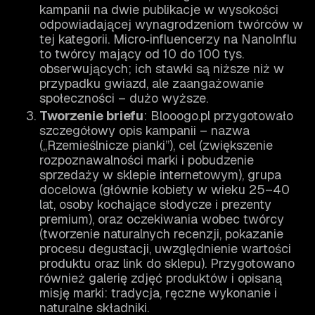
kampanii na dwie publikacje w wysokości
odpowiadającej wynagrodzeniom twórców w
tej kategorii. Micro‑influencerzy na NanoInflu
to twórcy mający od 10 do 100 tys.
obserwujących; ich stawki są niższe niż w
przypadku gwiazd, ale zaangażowanie
społeczności – dużo wyższe.
Tworzenie briefu
: Blooogo.pl przygotowało
szczegółowy opis kampanii – nazwa
(„Rzemieślnicze pianki”), cel (zwiększenie
rozpoznawalności marki i pobudzenie
sprzedaży w sklepie internetowym), grupa
docelowa (głównie kobiety w wieku 25–40
lat, osoby kochające słodycze i prezenty
premium), oraz oczekiwania wobec twórcy
(tworzenie naturalnych recenzji, pokazanie
procesu degustacji, uwzględnienie wartości
produktu oraz link do sklepu). Przygotowano
również galerię zdjęć produktów i opisaną
misję marki: tradycja, ręczne wykonanie i
naturalne składniki.