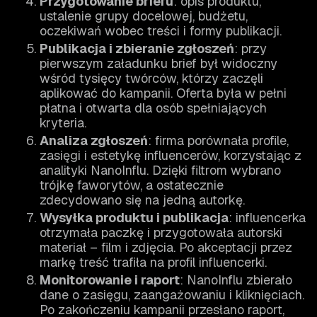
Przygotowanie briefu
: opis produktu,
ustalenie grupy docelowej, budżetu,
oczekiwań wobec treści i formy publikacji.
Publikacja i zbieranie zgłoszeń
: przy
pierwszym załadunku brief był widoczny
wśród tysięcy twórców, którzy zaczęli
aplikować do kampanii. Oferta była w pełni
płatna i otwarta dla osób spełniających
kryteria.
Analiza zgłoszeń
: firma porównała profile,
zasięgi i estetykę influencerów, korzystając z
analityki NanoInflu. Dzięki filtrom wybrano
trójkę faworytów, a ostatecznie
zdecydowano się na jedną autorkę.
Wysyłka produktu i publikacja
: influencerka
otrzymała paczkę i przygotowała autorski
materiał – film i zdjęcia. Po akceptacji przez
markę treść trafiła na profil influencerki.
Monitorowanie i raport
: NanoInflu zbierało
dane o zasięgu, zaangażowaniu i kliknięciach.
Po zakończeniu kampanii przesłano raport,