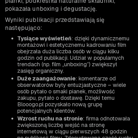
pianki, podkreśliła naturalne składniki,
pokazała unboxing i degustację.
Wyniki publikacji przedstawiają się
następująco:
Tysiące wyświetleń
: dzięki dynamicznemu
montażowi i estetycznemu kadrowaniu film
obejrzała duża liczba osób w ciągu kilku
godzin od publikacji. Udział w popularnych
trendach (np. film „unboxing”) zwiększył
zasięg organiczny.
Duże zaangażowanie
: komentarze od
obserwatorów były entuzjastyczne – wiele
osób pytało o smaki pianek, możliwość
zakupu, pytało o dostawę. Dzięki temu
Blooogo.pl pozyskało nową grupę
potencjalnych klientów.
Wzrost ruchu na stronie
: firma odnotowała
zwiększoną liczbę wejść na stronę
internetową w ciągu pierwszych 48 godzin
po publikacji filmu. Zdecydowana część ruchu