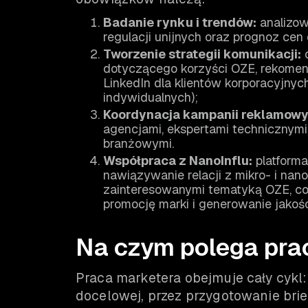
Badanie rynku i trendów:
analizow
regulacji unijnych oraz prognoz cen 
Tworzenie strategii komunikacji:
d
dotyczącego korzyści OZE, rekomen
LinkedIn dla klientów korporacyjnyc
indywidualnych);
Koordynacja kampanii reklamowyc
agencjami, ekspertami technicznymi
branżowymi.
Współpraca z NanoInflu:
platform
nawiązywanie relacji z mikro- i nan
zainteresowanymi tematyką OZE, co
promocję marki i generowanie jakoś
Na czym polega pra
Praca marketera obejmuje cały cykl: 
docelowej, przez przygotowanie bri