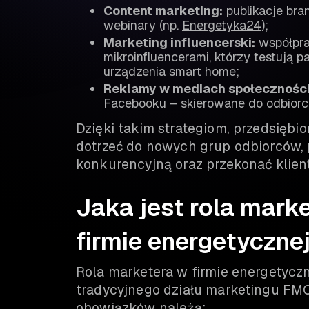
Content marketing:
publikacje bra
webinary (np.
Energetyka24
);
Marketing influencerski:
współpra
mikroinfluencerami, którzy testują p
urządzenia smart home;
Reklamy w mediach społecznośc
Facebooku – skierowane do odbior
Dzięki takim strategiom, przedsięb
dotrzeć do nowych grup odbiorców,
konkurencyjną oraz przekonać klien
Jaka jest rola mar
firmie energetyczne
Rola marketera w firmie energetyczn
tradycyjnego działu marketingu F
obowiązków należą: