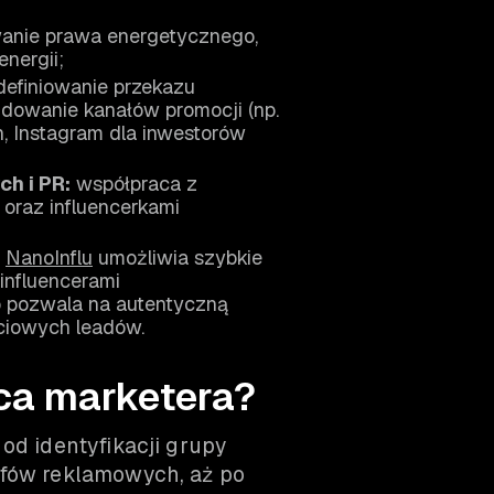
anie prawa energetycznego,
energii;
efiniowanie przekazu
dowanie kanałów promocji (np.
h, Instagram dla inwestorów
h i PR:
współpraca z
 oraz influencerkami
a
NanoInflu
umożliwia szybkie
oinfluencerami
 pozwala na autentyczną
ciowych leadów.
ca marketera?
od identyfikacji grupy
efów reklamowych, aż po