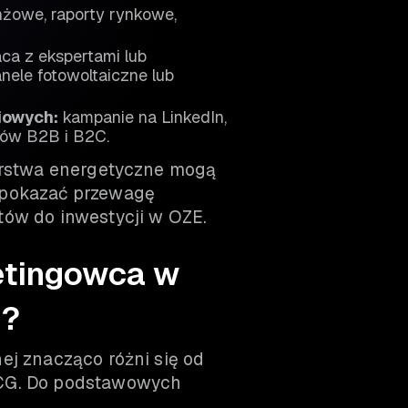
nżowe, raporty rynkowe,
ca z ekspertami lub
anele fotowoltaiczne lub
iowych:
kampanie na LinkedIn,
ców B2B i B2C.
iorstwa energetyczne mogą
 pokazać przewagę
tów do inwestycji w OZE.
ketingowca w
j?
ej znacząco różni się od
MCG. Do podstawowych