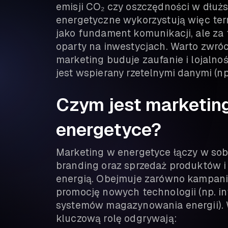
emisji CO₂ czy oszczędności w dłużs
energetyczne wykorzystują więc ter
jako fundament komunikacji, ale za 
oparty na inwestycjach. Warto zwró
marketing buduje zaufanie i lojalnoś
jest wspierany rzetelnymi danymi (np
Czym jest marketin
energetyce?
Marketing w energetyce łączy w sob
branding oraz sprzedaż produktów i
energią. Obejmuje zarówno kampanie
promocję nowych technologii (np. in
systemów magazynowania energii). 
kluczową rolę odgrywają: