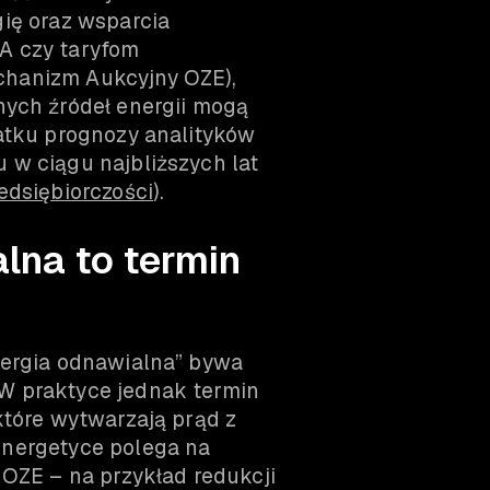
gię oraz wsparcia
A czy taryfom
chanizm Aukcyjny OZE),
nych źródeł energii mogą
datku prognozy analityków
 w ciągu najbliższych lat
edsiębiorczości
).
lna to termin
nergia odnawialna” bywa
W praktyce jednak termin
które wytwarzają prąd z
energetyce polega na
 OZE – na przykład redukcji