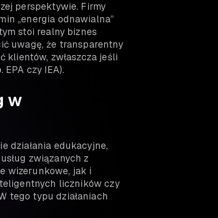
zej perspektywie. Firmy
min „energia odnawialna”
tym stoi realny biznes
cić uwagę, że transparentny
ć klientów, zwłaszcza jeśli
. EPA czy IEA).
g w
ie działania edukacyjne,
 usług związanych z
 wizerunkowe, jak i
teligentnych liczników czy
W tego typu działaniach