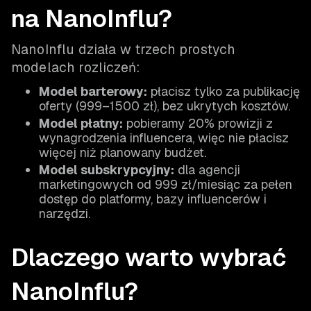
na NanoInflu?
NanoInflu działa w trzech prostych
modelach rozliczeń:
Model barterowy:
płacisz tylko za publikację
oferty (999–1500 zł), bez ukrytych kosztów.
Model płatny:
pobieramy 20% prowizji z
wynagrodzenia influencera, więc nie płacisz
więcej niż planowany budżet.
Model subskrypcyjny:
dla agencji
marketingowych od 999 zł/miesiąc za pełen
dostęp do platformy, bazy influencerów i
narzędzi.
Dlaczego warto wybrać
NanoInflu?