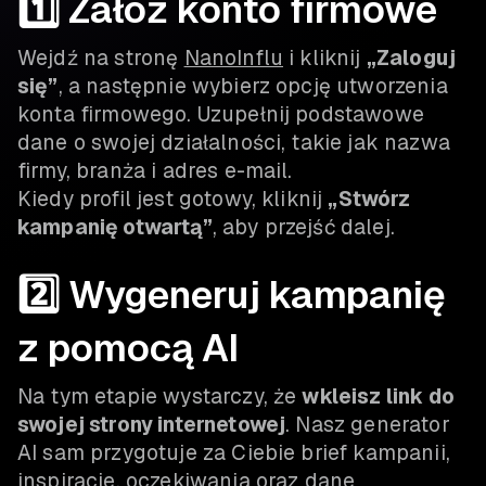
1️⃣ Załóż konto firmowe
Wejdź na stronę
NanoInflu
i kliknij
„Zaloguj
się”
, a następnie wybierz opcję utworzenia
konta firmowego. Uzupełnij podstawowe
dane o swojej działalności, takie jak nazwa
firmy, branża i adres e-mail.
Kiedy profil jest gotowy, kliknij
„Stwórz
kampanię otwartą”
, aby przejść dalej.
2️⃣ Wygeneruj kampanię
z pomocą AI
Na tym etapie wystarczy, że
wkleisz link do
swojej strony internetowej
. Nasz generator
AI sam przygotuje za Ciebie brief kampanii,
inspiracje, oczekiwania oraz dane