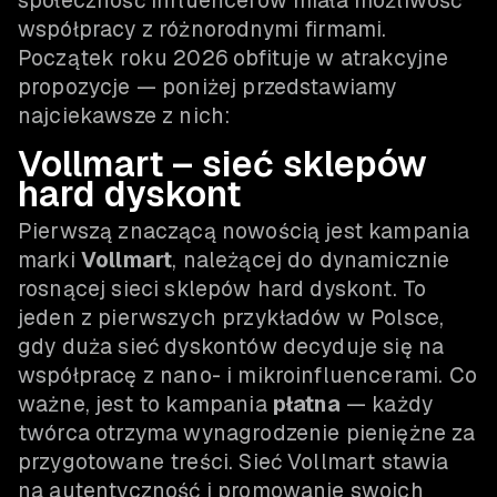
społeczność influencerów miała możliwość
współpracy z różnorodnymi firmami.
Początek roku 2026 obfituje w atrakcyjne
propozycje — poniżej przedstawiamy
najciekawsze z nich:
Vollmart – sieć sklepów
hard dyskont
Pierwszą znaczącą nowością jest kampania
marki
Vollmart
, należącej do dynamicznie
rosnącej sieci sklepów hard dyskont. To
jeden z pierwszych przykładów w Polsce,
gdy duża sieć dyskontów decyduje się na
współpracę z nano- i mikroinfluencerami. Co
ważne, jest to kampania
płatna
— każdy
twórca otrzyma wynagrodzenie pieniężne za
przygotowane treści. Sieć Vollmart stawia
na autentyczność i promowanie swoich