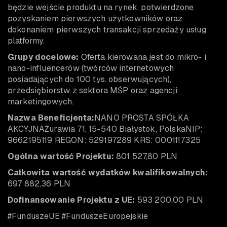
będzie wejście produktu na rynek, potwierdzone
pozyskaniem pierwszych użytkowników oraz
dokonaniem pierwszych transakcji sprzedaży usług
platformy.
Grupy docelowe:
Oferta kierowana jest do mikro- i
nano-influencerów (twórców internetowych
posiadających do 100 tys. obserwujących),
przedsiębiorstw z sektora MŚP oraz agencji
marketingowych.
Nazwa Beneficjenta:
NANO PROSTA SPÓŁKA
AKCYJNAŻurawia 71, 15-540 Białystok, PolskaNIP:
9662195119 REGON: 529197289 KRS: 0001117325
Ogólna wartość Projektu:
801 527,80 PLN
Całkowita wartość wydatków kwalifikowalnych:
697 882,36 PLN
Dofinansowanie Projektu z UE:
593 200,00 PLN
#FunduszeUE #FunduszeEuropejskie